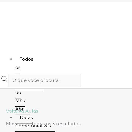
Todos
os
produtos
Destaques
do
Mês
Abril
Classificado
Volta As Aulas
Datas
por
Mostrando todos os 3 resultados
Comemorativas
mais