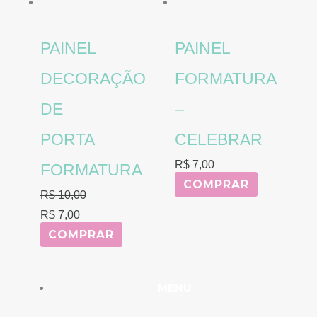
era:
é:
R$ 10,00.
R$ 7,00.
PAINEL
PAINEL
DECORAÇÃO
FORMATURA
DE
–
PORTA
CELEBRAR
R$
7,00
FORMATURA
COMPRAR
R$
10,00
R$
7,00
COMPRAR
MENU