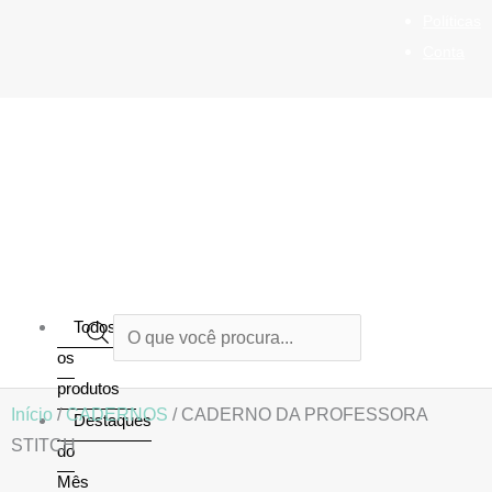
Ir
Políticas
para
Conta
o
conteúdo
Todos
Pesquisar
os
produtos
produtos
Início
/
CADERNOS
/ CADERNO DA PROFESSORA
Destaques
STITCH
do
Mês