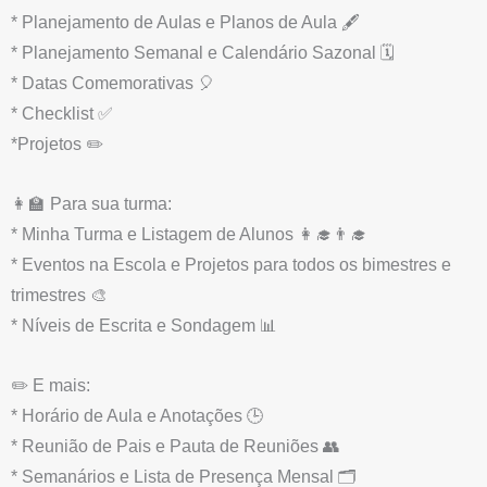
* Planejamento de Aulas e Planos de Aula 🖋️
* Planejamento Semanal e Calendário Sazonal 🗓️
* Datas Comemorativas 🎈
* Checklist ✅
*Projetos ✏️
👩‍🏫 Para sua turma:
* Minha Turma e Listagem de Alunos 👩‍🎓👨‍🎓
* Eventos na Escola e Projetos para todos os bimestres e
trimestres 🎨
* Níveis de Escrita e Sondagem 📊
✏️ E mais:
* Horário de Aula e Anotações 🕒
* Reunião de Pais e Pauta de Reuniões 👥
* Semanários e Lista de Presença Mensal 🗂️