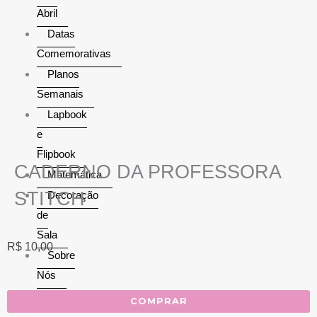
Abril
Datas
Comemorativas
Planos
Semanais
Lapbook
e
Flipbook
CADERNO DA PROFESSORA
Matemática
STITCH
Decoração
de
Sala
R$
10,00
Sobre
Nós
Alfabetização
COMPRAR