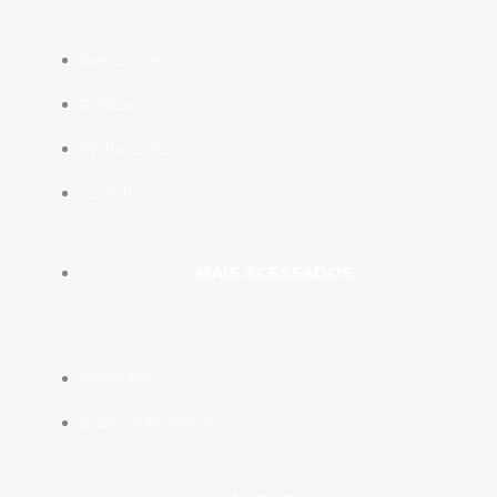
Fale Conosco
Políticas
Minha Conta
Carrinho
MAIS ACESSADOS
Nosso Blog
Todos os Produtos