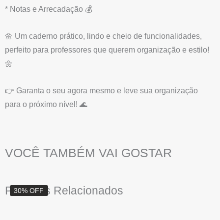
* Notas e Arrecadação 💰
🌼 Um caderno prático, lindo e cheio de funcionalidades,
perfeito para professores que querem organização e estilo!
🌼
👉 Garanta o seu agora mesmo e leve sua organização
para o próximo nível! 🌊
VOCÊ TAMBÉM VAI GOSTAR
O
O
Produtos Relacionados
30% OFF
preço
preço
original
atual