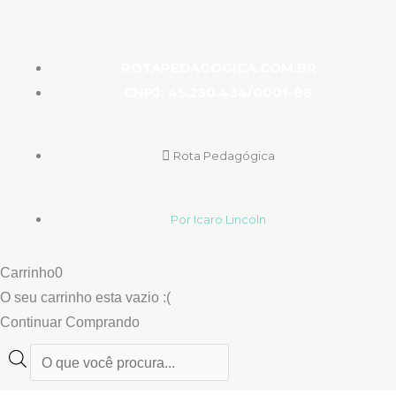
ROTAPEDAGOGICA.COM.BR
CNPJ: 45.250.434/0001-88
Rota Pedagógica
Por Icaro Lincoln
Carrinho
0
O seu carrinho esta vazio :(
Continuar Comprando
Pesquisar
produtos