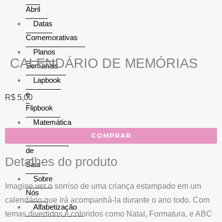
Abril
Datas
Comemorativas
Planos
CALENDÁRIO DE MEMÓRIAS
Semanais
Lapbook
e
R$
5,00
Flipbook
Matemática
COMPRAR
Decoração
de
Detalhes do produto
Sala
Sobre
Imagine ver o sorriso de uma criança estampado em um
Nós
calendário que irá acompanhá-la durante o ano todo. Com
Alfabetização
temas divertidos e coloridos como Natal, Formatura, e ABC