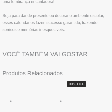
uma lembrança encantadora!
Seja para dar de presente ou decorar o ambiente escolar,
esses calendários fazem sucesso garantido, trazendo
sorrisos e memórias inesquecíveis.
VOCÊ TAMBÉM VAI GOSTAR
Produtos Relacionados
O
O
33% OFF
preço
preço
original
atual
era:
é:
R$ 15,00.
R$ 10,0