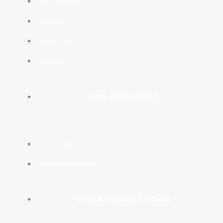
Fale Conosco
Políticas
Minha Conta
Carrinho
MAIS ACESSADOS
Nosso Blog
Todos os Produtos
NOSSAS REDES SOCIAIS