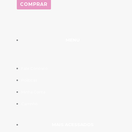
COMPRAR
MENU
Fale Conosco
Políticas
Minha Conta
Carrinho
MAIS ACESSADOS