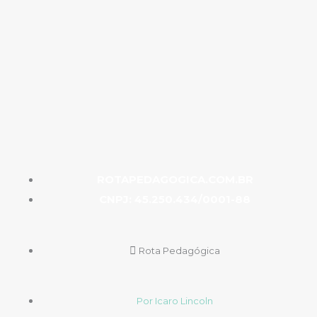
ROTAPEDAGOGICA.COM.BR
CNPJ: 45.250.434/0001-88
Rota Pedagógica
Por Icaro Lincoln