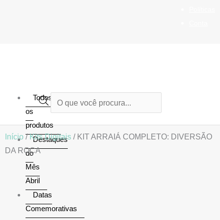
Ir
Políticas
para
Conta
o
conteúdo
Todos
Pesquisar
os
produtos
produtos
Início
/
Kits Digitais
/ KIT ARRAIÁ COMPLETO: DIVERSÃO
Destaques
DA ROÇA
do
Mês
Abril
Datas
Comemorativas