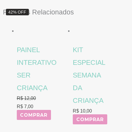
O
O
Produtos Relacionados
42% OFF
preço
preço
original
atual
era:
é:
R$ 12,00.
R$ 7,00.
PAINEL
KIT
INTERATIVO
ESPECIAL
SER
SEMANA
CRIANÇA
DA
R$
12,00
CRIANÇA
R$
7,00
R$
10,00
COMPRAR
COMPRAR