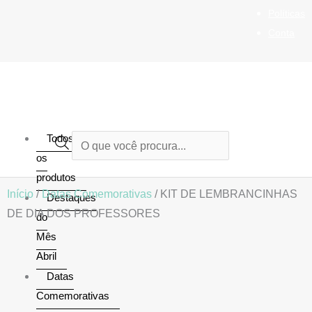
Ir
Políticas
para
Conta
o
conteúdo
Todos
Pesquisar
os
produtos
produtos
Início
/
Datas Comemorativas
/ KIT DE LEMBRANCINHAS
Destaques
DE DIA DOS PROFESSORES
do
Mês
Abril
Datas
Comemorativas