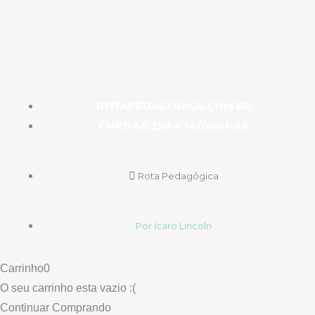
ROTAPEDAGOGICA.COM.BR
CNPJ: 45.250.434/0001-88
Rota Pedagógica
Por Icaro Lincoln
Carrinho
0
O seu carrinho esta vazio :(
Continuar Comprando