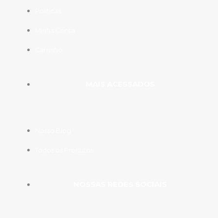
Políticas
Minha Conta
Carrinho
MAIS ACESSADOS
Nosso Blog
Todos os Produtos
NOSSAS REDES SOCIAIS