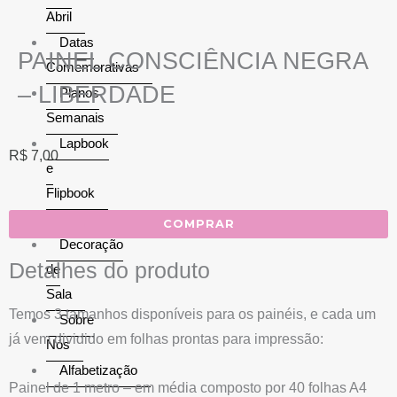
Abril
Datas
PAINEL CONSCIÊNCIA NEGRA
Comemorativas
– LIBERDADE
Planos
Semanais
Lapbook
R$
7,00
e
Flipbook
Matemática
COMPRAR
Decoração
Detalhes do produto
de
Sala
Temos 3 tamanhos disponíveis para os painéis, e cada um
Sobre
já vem dividido em folhas prontas para impressão:
Nós
Alfabetização
Painel de 1 metro – em média composto por 40 folhas A4