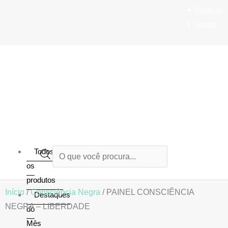
Ir
Políticas
para
Conta
o
conteúdo
Todos
Pesquisar
os
produtos
produtos
Início
/
Consciência Negra
/ PAINEL CONSCIÊNCIA
Destaques
NEGRA – LIBERDADE
do
Mês