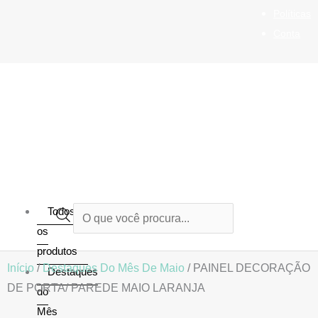
Ir
Políticas
para
Conta
o
conteúdo
Todos
Pesquisar
os
produtos
produtos
Início
/
Destaques Do Mês De Maio
/ PAINEL DECORAÇÃO
Destaques
DE PORTA/ PAREDE MAIO LARANJA
do
Mês