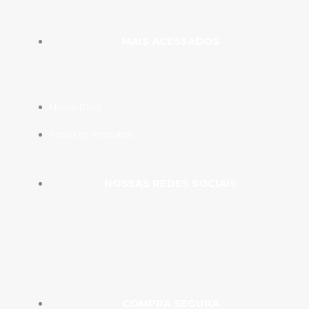
MAIS ACESSADOS
Nosso Blog
Todos os Produtos
NOSSAS REDES SOCIAIS
COMPRA SEGURA