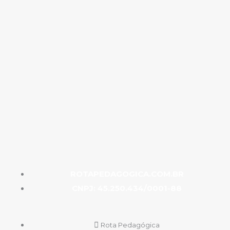
ROTAPEDAGOGICA.COM.BR
CNPJ: 45.250.434/0001-88
Rota Pedagógica