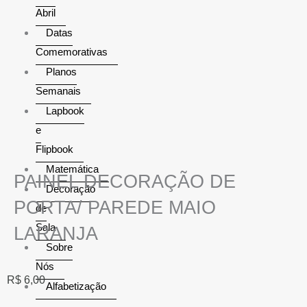
Abril
Datas
Comemorativas
Planos
Semanais
Lapbook
e
Flipbook
Matemática
PAINEL DECORAÇÃO DE
Decoração
PORTA/ PAREDE MAIO
de
Sala
LARANJA
Sobre
Nós
R$
6,00
Alfabetização