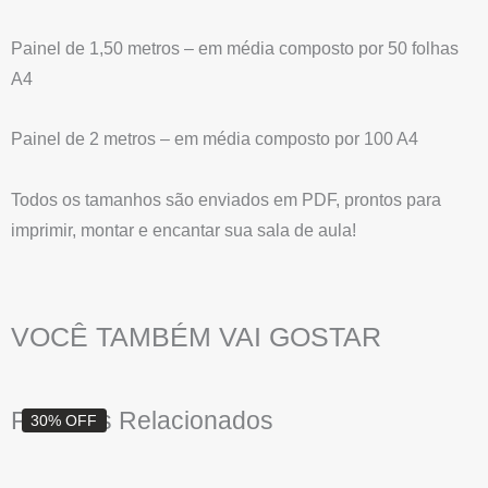
Painel de 1,50 metros – em média composto por 50 folhas
X
A4
Painel de 2 metros – em média composto por 100 A4
Todos os tamanhos são enviados em PDF, prontos para
imprimir, montar e encantar sua sala de aula!
VOCÊ TAMBÉM VAI GOSTAR
O
O
Produtos Relacionados
30% OFF
preço
preço
original
atual