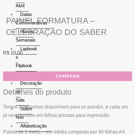
Abril
Datas
PAINEL FORMATURA –
Comemorativas
CELEBRAÇÃO DO SABER
Planos
Semanais
Lapbook
R$
10,00
e
Flipbook
Matemática
COMPRAR
Decoração
Detalhes do produto
de
Sala
Temos 3 tamanhos disponíveis para os painéis, e cada um
Sobre
já vem dividido em folhas prontas para impressão:
Nós
Alfabetização
Painel de 1 metro – em média composto por 40 folhas A4