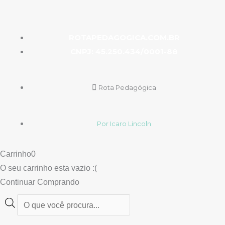
ROTAPEDAGOGICA.COM.BR
CNPJ: 45.250.434/0001-88
Rota Pedagógica
Por Icaro Lincoln
Carrinho
0
O seu carrinho esta vazio :(
Continuar Comprando
Pesquisar
produtos