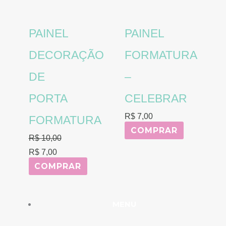
era:
é:
R$ 10,00.
R$ 7,00.
PAINEL
PAINEL
DECORAÇÃO
FORMATURA
DE
–
PORTA
CELEBRAR
R$
7,00
FORMATURA
COMPRAR
R$
10,00
R$
7,00
COMPRAR
MENU