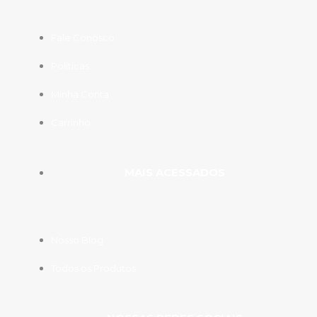
Fale Conosco
Políticas
Minha Conta
Carrinho
MAIS ACESSADOS
Nosso Blog
Todos os Produtos