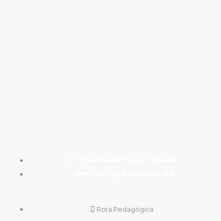
ROTAPEDAGOGICA.COM.BR
CNPJ: 45.250.434/0001-88
Rota Pedagógica