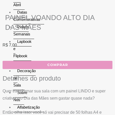
Abril
Datas
PAINEL VOANDO ALTO DIA
Comemorativas
DAS MÃES
Planos
Semanais
Lapbook
R$
7,00
e
Flipbook
Matemática
COMPRAR
Decoração
Detalhes do produto
de
Sala
Quer transformar sua sala com um painel LINDO e super
Sobre
criativo pro Dia das Mães sem gastar quase nada?
Nós
Alfabetização
Então olha isso: você só vai precisar de 50 folhas A4 e