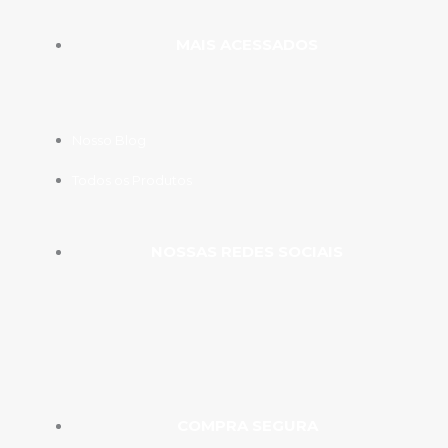
MAIS ACESSADOS
Nosso Blog
Todos os Produtos
NOSSAS REDES SOCIAIS
COMPRA SEGURA