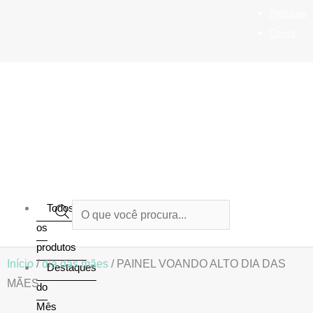
Ir
Políticas
para
Conta
o
conteúdo
Todos
Pesquisar
os
produtos
produtos
Início
/
dia das mães
/ PAINEL VOANDO ALTO DIA DAS
Destaques
MÃES
do
Mês