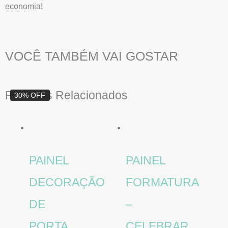
economia!
VOCÊ TAMBÉM VAI GOSTAR
O
O
Produtos Relacionados
30% OFF
preço
preço
original
atual
era:
é:
R$ 10,00.
R$ 7,00.
PAINEL
PAINEL
DECORAÇÃO
FORMATURA
DE
–
PORTA
CELEBRAR